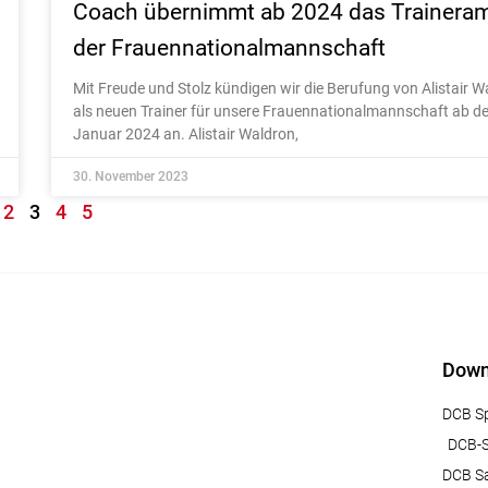
Coach übernimmt ab 2024 das Trainera
der Frauennationalmannschaft
Mit Freude und Stolz kündigen wir die Berufung von Alistair W
als neuen Trainer für unsere Frauennationalmannschaft ab d
Januar 2024 an. Alistair Waldron,
30. November 2023
2
3
4
5
Down
DCB Sp
DCB-S
DCB S