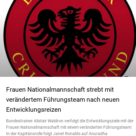
Frauen Nationalmannschaft strebt mit
verändertem Führungsteam nach neuen
Entwicklungsreizen
Bundestrainer Alistair Waldron verfolgt die Entwicklungsziele mit der
Frauen Nationalmannschaft mit einem veränderten Führungsteam:
In der Kapitänsrolle folgt Janet Ronalds auf Anuradha