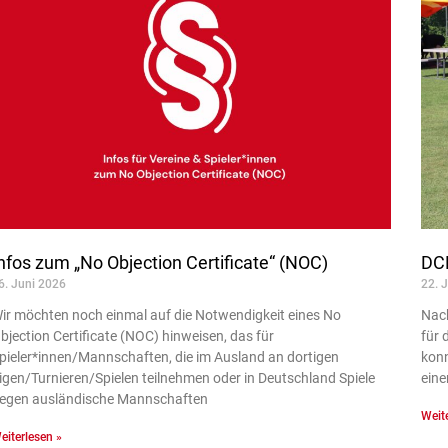
nfos zum „No Objection Certificate“ (NOC)
DCB
6. Juni 2026
22. 
ir möchten noch einmal auf die Notwendigkeit eines No
Nach
bjection Certificate (NOC) hinweisen, das für
für 
pieler*innen/Mannschaften, die im Ausland an dortigen
konn
igen/Turnieren/Spielen teilnehmen oder in Deutschland Spiele
eine
egen ausländische Mannschaften
Weite
eiterlesen »