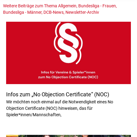
Weitere Beiträge zum Thema
Allgemein
,
Bundesliga - Frauen
,
Bundesliga - Männer
,
DCB-News
,
Newsletter-Archiv
Infos zum „No Objection Certificate“ (NOC)
Wir möchten noch einmal auf die Notwendigkeit eines No
Objection Certificate (NOC) hinweisen, das für
Spieler*innen/Mannschaften,