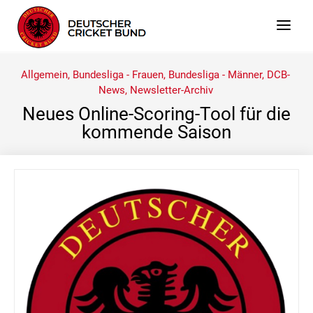
Allgemein
,
Bundesliga - Frauen
,
Bundesliga - Männer
,
DCB-
News
,
Newsletter-Archiv
Neues Online-Scoring-Tool für die
kommende Saison